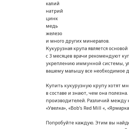
калий
натрий
цинк
медь
железо
и много других минералов.
Кукурузная крупа является основой
с 3 месяцев врачи рекомендуют ку
укреплению иммунной системы, ул
вашему малышу все необходимое дл
Купить кукурузную крупу хотят мно
в составе и знают, чем она полезн
производителей. Различий между н
«Увелка», «Bob’s Red Mill «, «Ярма
Попробуйте каждую. Этим вы найде