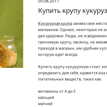
05.08.2017
Купить крупу кукуру
Кукурузная крупа
заняла свое мест
магазинов. Однако, некоторые не з
для здоровья. Люди, не осведомле
гречневую крупу, овсянку, не жела
приходя в магазин, им удобнее купи
которую едят всегда.
Купить крупу кукурузную стоит хот
определить для себя, нравится она
питательных веществ, таких как:
витамины от А до Е
кальций
магний