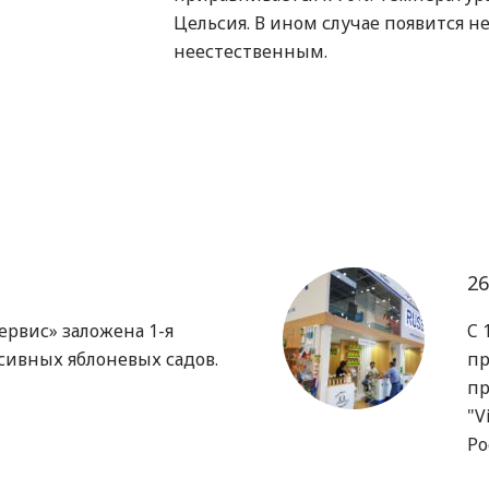
Цельсия. В ином случае появится н
неестественным.
26
ервис» заложена 1-я
C 
сивных яблоневых садов.
пр
пр
"V
Ро