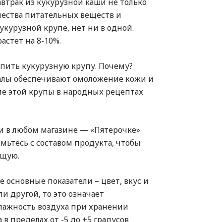
втрак из кукурузной каши не только
чества питательных веществ и
укурузной крупе, нет ни в одной.
астет на 8-10%.
упить кукурузную крупу. Почему?
лы обеспечивают омоложение кожи и
ие этой крупы в народных рецептах
ии в любом магазине — «Пятерочке»
мьтесь с составом продукта, чтобы
ящую.
 основные показатели – цвет, вкус и
ли другой, то это означает
лажность воздуха при хранении
в пределах от -5 до +5 градусов