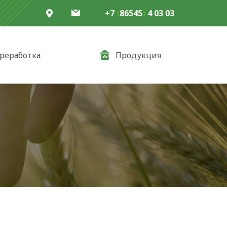
+7
(
86545
)
4 03 03
реработка
Продукция